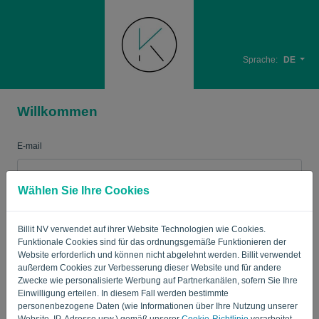
Sprache:
DE
Willkommen
E-mail
Wählen Sie Ihre Cookies
Passwort
Billit NV verwendet auf ihrer Website Technologien wie Cookies.
Funktionale Cookies sind für das ordnungsgemäße Funktionieren der
Merken
Passwort vergessen?
Website erforderlich und können nicht abgelehnt werden. Billit verwendet
außerdem Cookies zur Verbesserung dieser Website und für andere
Zwecke wie personalisierte Werbung auf Partnerkanälen, sofern Sie Ihre
ANMELDEN
Einwilligung erteilen. In diesem Fall werden bestimmte
personenbezogene Daten (wie Informationen über Ihre Nutzung unserer
Website, IP-Adresse usw.) gemäß unserer
Cookie-Richtlinie
verarbeitet.