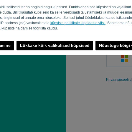
aidil selliseid tehnoloogiaid nagu küpsised. Funktsionaalsed küpsised on vajalik
eelduda. Billit kasutab küpsiseid ka selle veebisaidi täiustamiseks ja muudel eesmär
s, tingimusel et annate oma nõusoleku. Sellisel juhul töödeldakse teatud isikuandm
Tuleta mul
 IP-aadressi jne) vastavalt meie
küpsiste poliitikale kirjeldatud viisil
. Saate oma nõus
 küpsiste haldamise tööriista kaudu.
damine
Lükkake kõik valikulised küpsised
Nõustuge kõigi v
Privaatsuspoliit