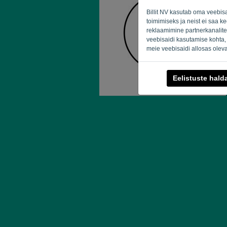
Billit NV kasutab oma veebis
toimimiseks ja neist ei saa k
reklaamimine partnerkanalite
veebisaidi kasutamise kohta,
meie veebisaidi allosas oleva
Eelistuste hal