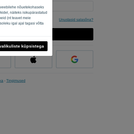
ud veebilehe nõuetekohaseks
kidel, näiteks isikupärastatud
eid (nt teavet meie
le meelde
Unustasid salasõna?
oleku igal ajal tagasi võtta
LOGI SISSE
alikuliste küpsistega
ika
-
Tingimused