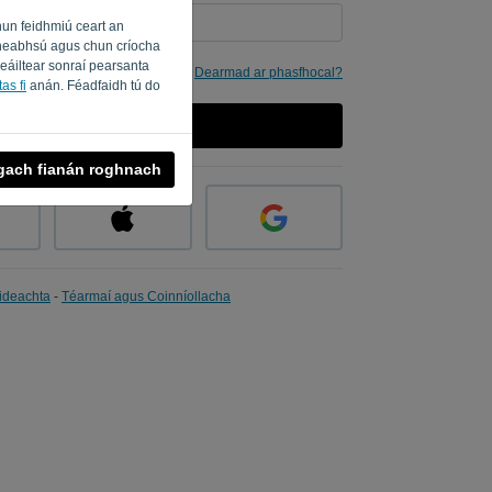
hun feidhmiú ceart an
a fheabhsú agus chun críocha
seáiltear sonraí pearsanta
imhne dom
Dearmad ar phasfhocal?
as fi
anán. Féadfaidh tú do
SÍNIGH ISTEACH
 gach fianán roghnach
ideachta
-
Téarmaí agus Coinníollacha