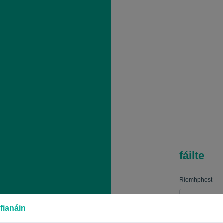
fáilte
Ríomhphost
fianáin
Pasfhocal