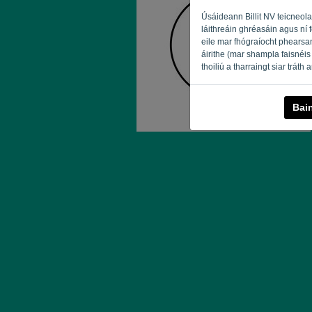
Úsáideann Billit NV teicneola
láithreáin ghréasáin agus ní 
eile mar fhógraíocht phearsan
áirithe (mar shampla faisnéis 
thoiliú a tharraingt siar tráth
Bai