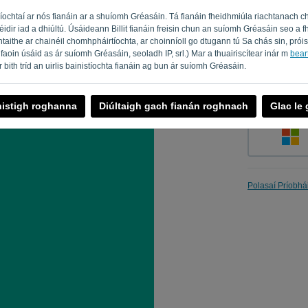
íochtaí ar nós fianáin ar a shuíomh Gréasáin. Tá fianáin fheidhmiúla riachtanach c
féidir iad a dhiúltú. Úsáideann Billit fianáin freisin chun an suíomh Gréasáin seo 
taithe ar chainéil chomhpháirtíochta, ar choinníoll go dtugann tú Sa chás sin, prói
Cuir i gcu
faoin úsáid as ár suíomh Gréasáin, seoladh IP, srl.) Mar a thuairiscítear inár m
beart
 ar bith tríd an uirlis bainistíochta fianáin ag bun ár suíomh Gréasáin.
nistigh roghanna
Diúltaigh gach fianán roghnach
Glac le
Polasaí Príobhá