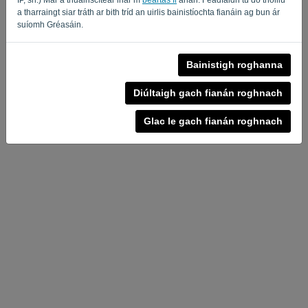
a tharraingt siar tráth ar bith tríd an uirlis bainistíochta fianáin ag bun ár
Privacy Policy
Terms of Service
-
.
suíomh Gréasáin.
Bainistigh roghanna
Diúltaigh gach fianán roghnach
Glac le gach fianán roghnach