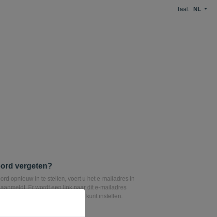
Taal:
NL
ord vergeten?
d opnieuw in te stellen, voert u het e-mailadres in
aanmeldt. Er wordt een link naar dit e-mailadres
rmee u uw wachtwoord opnieuw kunt instellen.