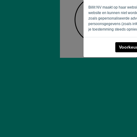
Billit NV maakt op haar webs
website en kunnen niet worde
zoals gepersonaliseerde adve
persoonsgegevens (zoals info
je toestemming steeds opnie
Voorkeu