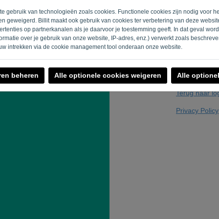
ite gebruik van technologieën zoals cookies. Functionele cookies zijn nodig voor h
n geweigerd. Billit maakt ook gebruik van cookies ter verbetering van deze websi
rtenties op partnerkanalen als je daarvoor je toestemming geeft. In dat geval wo
Geen robot? Vul
rmatie over je gebruik van onze website, IP-adres, enz.) verwerkt zoals beschrev
uw intrekken via de cookie management tool onderaan onze website.
ren beheren
Alle optionele cookies weigeren
Alle optione
Terug naar lo
Privacy Policy