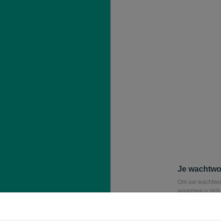
Je wachtwo
Om uw wachtwoor
waarmee u zich 
verzonden, waa
E-mail