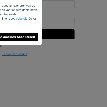
et goed functioneren van de
te en voor andere doeleinden
rden bepaalde
 dan '
' in.
en in ons
cookiebeleid
. Je kan
VERSTUUR LINK
le cookies accepteren
gin
Terms of Service
-
.